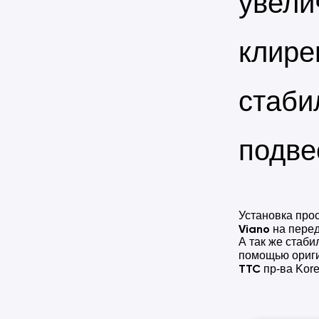
увели
клире
стаби
подве
Установка про
Viano
на перед
А так же стаби
помощью ориг
TTC
пр-ва Kore