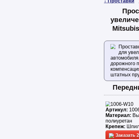
↓ Проставки
Прос
увеличе
Mitsubis
Простав
для уве
автомобиля
дорожного п
компенсаци
штатных пр
Передн
Артикул:
100
Материал:
Вы
полиуретан
Крепеж:
Шпил
2