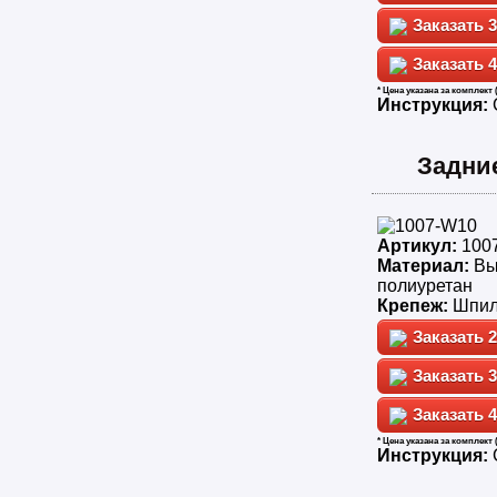
3
4
* Цена указана за комплект 
Инструкция:
Задни
Артикул:
100
Материал:
Вы
полиуретан
Крепеж:
Шпил
2
3
4
* Цена указана за комплект 
Инструкция: