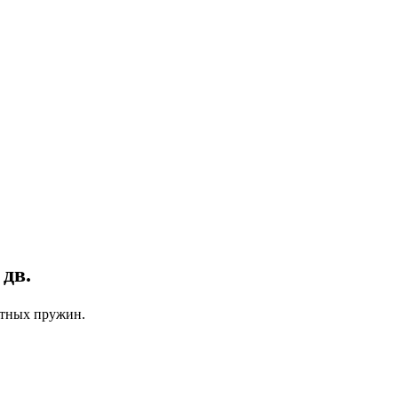
 дв.
атных пружин.