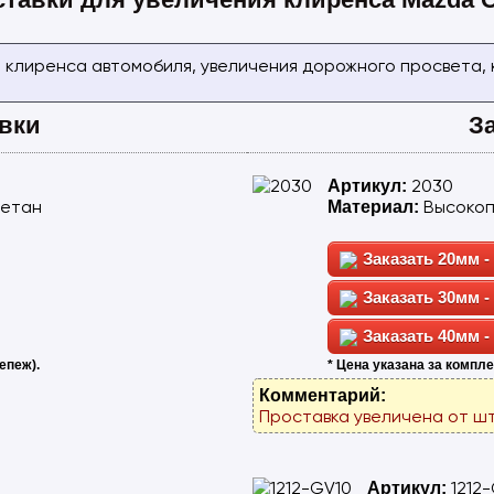
 клиренса автомобиля, увеличения дорожного просвета,
вки
З
2030
Артикул:
ретан
Высокоп
Материал:
20мм -
30мм -
40мм -
епеж).
* Цена указана за компле
Комментарий:
Проставка увеличена от шт
1212
Артикул: