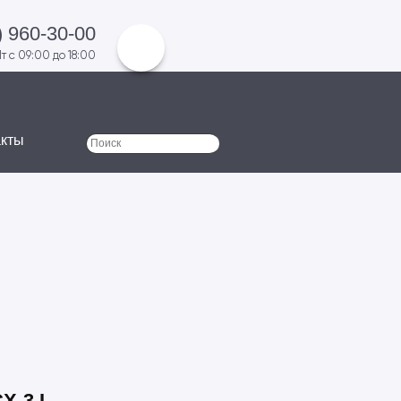
) 960-30-00
т с 09:00 до 18:00
акты
Поиск
Форма поиска
X-3 I