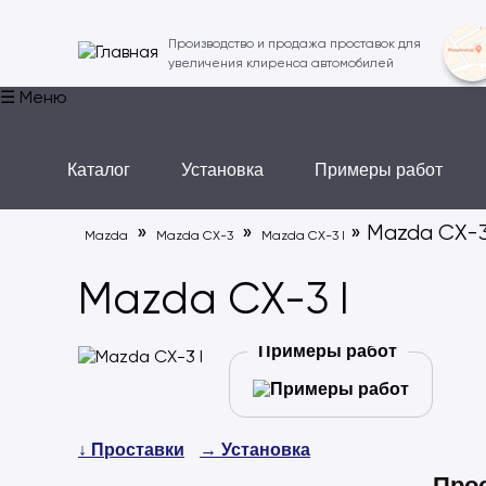
Производство и продажа проставок для
увеличения клиренса автомобилей
☰ Меню
Каталог
Установка
Примеры работ
»
»
» Mazda CX-3
Mazda
Mazda CX-3
Mazda CX-3 I
Mazda CX-3 I
Примеры работ
↓ Проставки
→ Установка
Прос