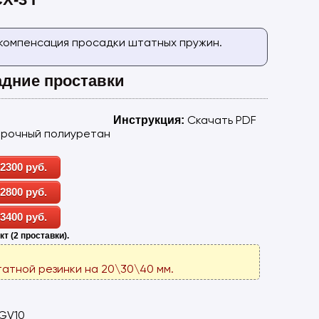
 компенсация просадки штатных пружин.
адние проставки
Скачать PDF
Инструкция:
рочный полиуретан
 2300 руб.
 2800 руб.
 3400 руб.
кт (2 проставки).
атной резинки на 20\30\40 мм.
-GV10