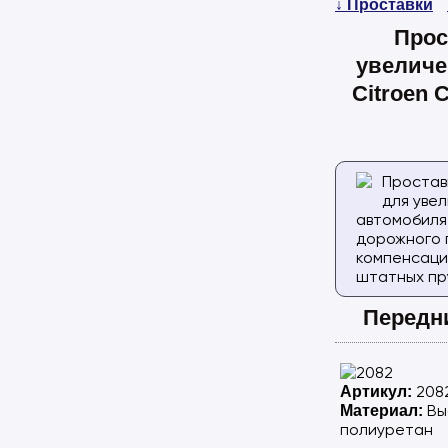
↓ Проставки
Прос
увеличе
Citroen C
Простав
для уве
автомобиля
дорожного 
компенсаци
штатных пр
Передн
208
Артикул:
Вы
Материал:
полиуретан