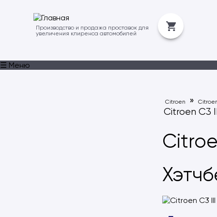
Производство и продажа проставок для
увеличения клиренса автомобилей
☰ Меню
»
Citroen
Citroe
Citroen C3 I
Citroe
Хэтчбе