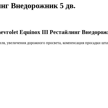
инг Внедорожник 5 дв.
vrolet Equinox III Рестайлинг Внедорож
иля, увеличения дорожного просвета, компенсация просадки шт