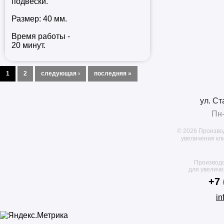
подвески.
Размер: 40 мм.
Время работы -
20 минут.
Страницы
1
2
следующая ›
последняя »
ул. Ст
Пн-
© 2026 Произво
увеличения кл
Производс
для увелич
+7 
in