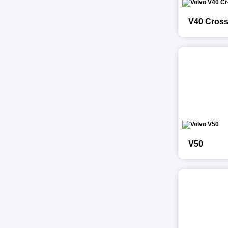
V40 Cross
V50