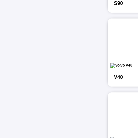
S90
V40