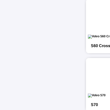
S60 Cross
S70