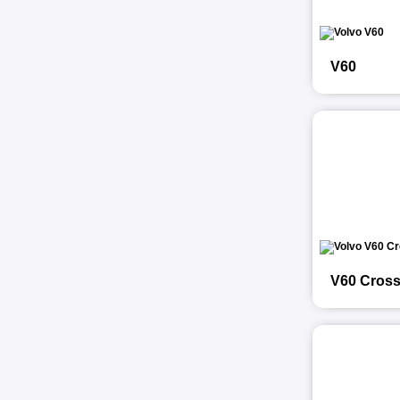
V60
V60 Cross