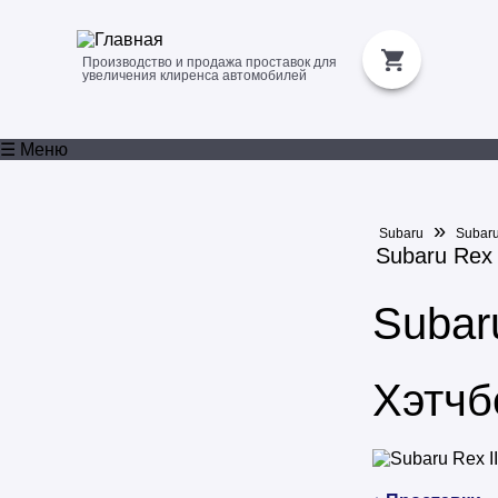
Производство и продажа проставок для
увеличения клиренса автомобилей
☰ Меню
»
Subaru
Subar
Subaru Rex 
Subaru
Хэтчб