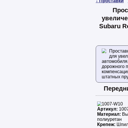
↓ Проставки
Прос
увеличе
Subaru Re
Простав
для уве
автомобиля
дорожного п
компенсаци
штатных пр
Передн
Артикул:
100
Материал:
Вы
полиуретан
Крепеж:
Шпил