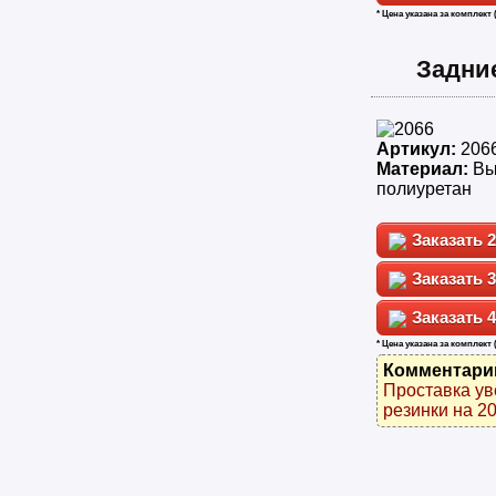
* Цена указана за комплект 
Задни
Артикул:
206
Материал:
Вы
полиуретан
2
3
4
* Цена указана за комплект 
Комментари
Проставка ув
резинки на 20