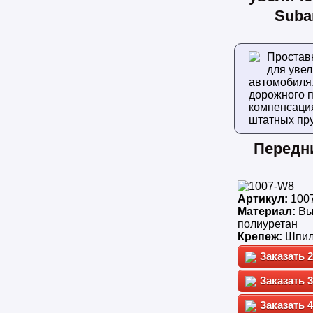
Subar
Простав
для уве
автомобиля
дорожного п
компенсаци
штатных пр
Передн
Артикул:
100
Материал:
Вы
полиуретан
Крепеж:
Шпил
2
3
4