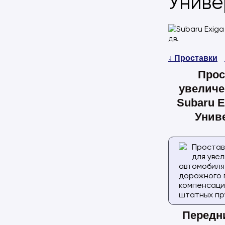
Униве
↓ Проставки
Прос
увеличе
Subaru E
Униве
Простав
для уве
автомобиля
дорожного 
компенсаци
штатных пр
Передн