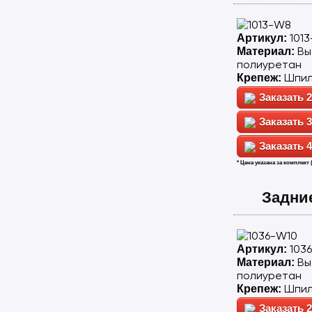
101
Артикул:
Вы
Материал:
полиуретан
Шпил
Крепеж:
2
3
4
* Цена указана за комплект 
Задни
103
Артикул:
Вы
Материал:
полиуретан
Шпил
Крепеж:
2