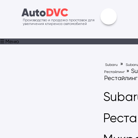
Производство и продажа проставок для
увеличения клиренса автомобилей
☰ Меню
»
Subaru
Subaru
» Su
Рестайлинг
Рестайлинг
Subaru
Реста