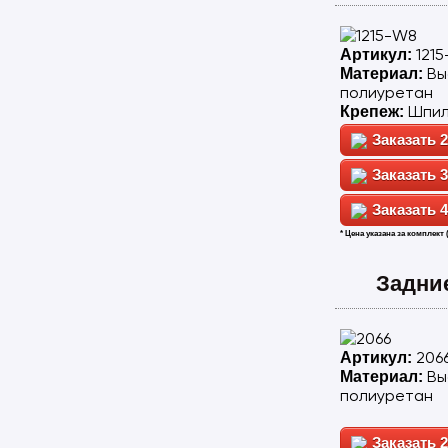
121
Артикул:
Вы
Материал:
полиуретан
Шпил
Крепеж:
2
3
4
* Цена указана за комплект 
Задни
206
Артикул:
Вы
Материал:
полиуретан
2