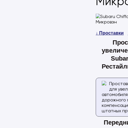
Микр
↓ Проставки
Прос
увеличе
Subar
Рестайл
Простав
для уве
автомобиля
дорожного 
компенсаци
штатных пр
Передн