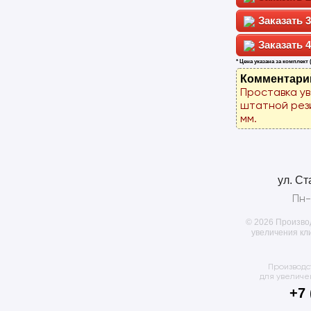
3
4
* Цена указана за комплект 
Комментари
Проставка у
штатной рез
мм.
ул. Ст
Пн-
© 2026 Произво
увеличения кл
Производс
для увеличе
+7 