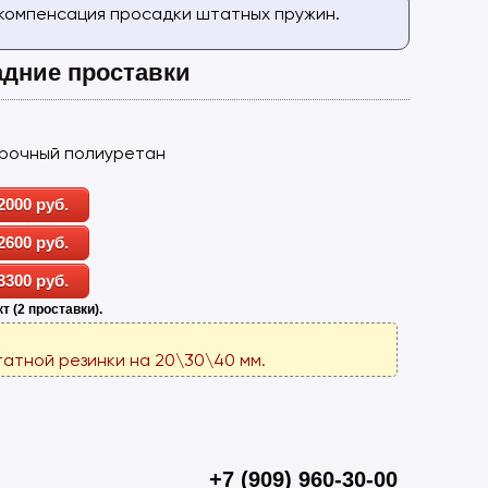
 компенсация просадки штатных пружин.
адние проставки
рочный полиуретан
2000 руб.
2600 руб.
3300 руб.
т (2 проставки).
атной резинки на 20\30\40 мм.
+7 (909) 960-30-00