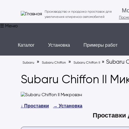
Мо
Производство и продажа проставок для
увеличения клиренса автомобилей
Посмо
☰ Меню
Каталог
Установка
Примеры работ
»
»
» Subaru C
Subaru
Subaru Chiffon
Subaru Chiffon II
Subaru Chiffon II М
↓ Проставки
→ Установка
Проставки 