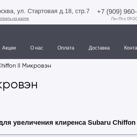
+7 (909) 960
сква, ул. Стартовая д.18, стр.7
треть на карте
Пн-Пт с 09:00
Акции
О нас
Оплата
Доставка
Конт
hiffon II Микровэн
икровэн
для увеличения клиренса Subaru Chiffon 