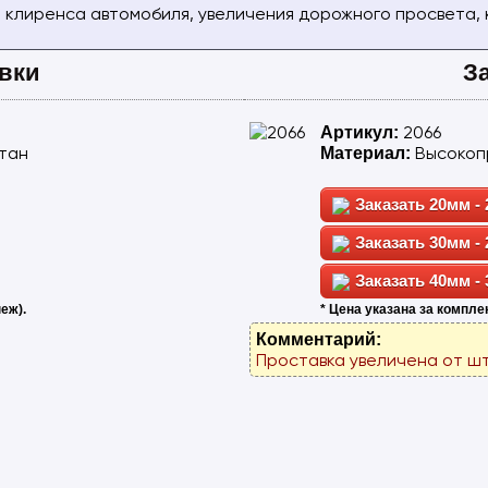
 клиренса автомобиля, увеличения дорожного просвета,
вки
З
2066
Артикул:
тан
Высокоп
Материал:
20мм - 
30мм - 
40мм - 
еж).
* Цена указана за комплек
Комментарий:
Проставка увеличена от шт