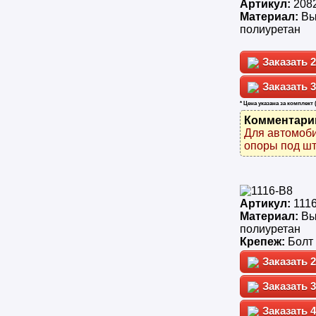
Артикул:
208
Материал:
Вы
полиуретан
2
3
* Цена указана за комплект 
Комментари
Для автомоби
опоры под шт
Артикул:
111
Материал:
Вы
полиуретан
Крепеж:
Болт
2
3
4