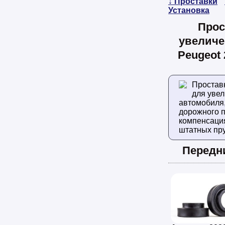
↓ Проставки
Установка
Прос
увеличе
Peugeot
Простав
для уве
автомобиля
дорожного п
компенсаци
штатных пр
Передн