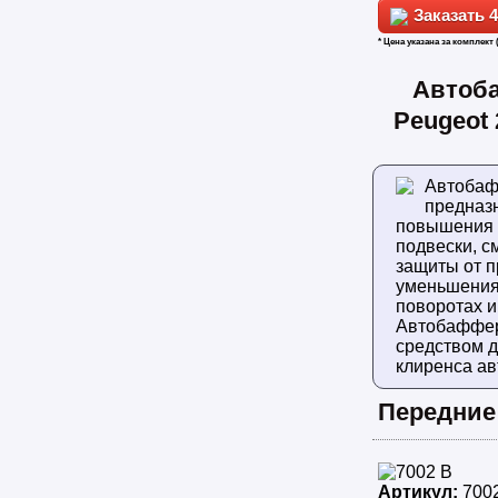
4
* Цена указана за комплект 
Автоб
Peugeot
Автоба
предназ
повышения
подвески, с
защиты от п
уменьшения
поворотах и
Автобаффер
средством 
клиренса ав
Передние
Артикул:
700