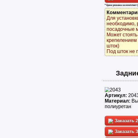
* Цена указана за комплект 
Комментари
Для установк
необходимо, 
посадочные м
Может стоять
крепелением 
шток)
Под шток не 
Задни
Артикул:
204
Материал:
Вы
полиуретан
2
3