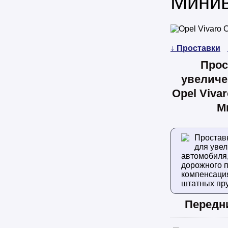
Мини
↓ Проставки
Прос
увеличе
Opel Viva
М
Простав
для уве
автомобиля
дорожного п
компенсаци
штатных пр
Передн