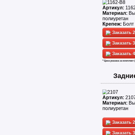
Артикул:
116
Материал:
Вы
полиуретан
Крепеж:
Болт
2
3
4
* Цена указана за комплект 
Задни
Артикул:
210
Материал:
Вы
полиуретан
2
3