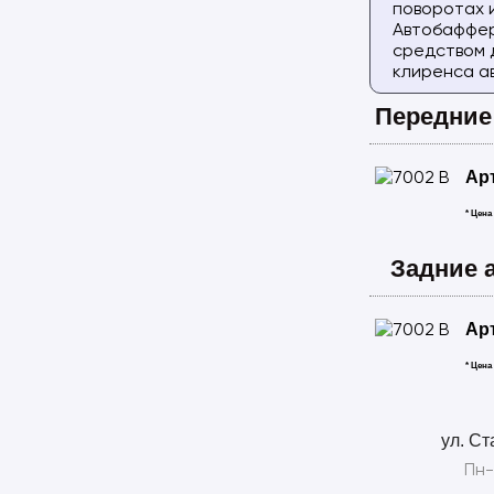
поворотах 
Автобаффер
средством 
клиренса а
Передние
Ар
* Цена
Задние 
Ар
* Цена
ул. Ст
Пн-