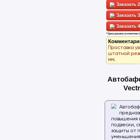
2
3
4
* Цена указана за комплект 
Комментари
Проставка у
штатной рез
мм.
Автобаф
Vect
Автоба
предназ
повышения
подвески, с
защиты от 
уменьшения