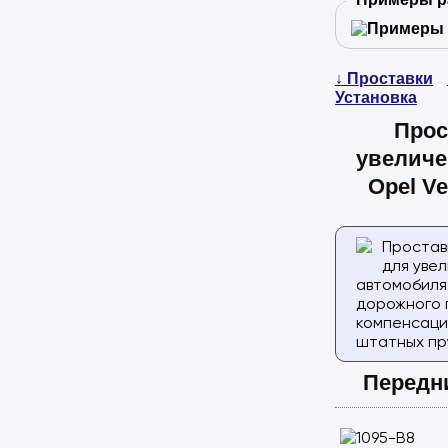
↓ Проставки
Установка
Прос
увеличе
Opel Ve
Простав
для уве
автомобиля
дорожного 
компенсаци
штатных пр
Передн