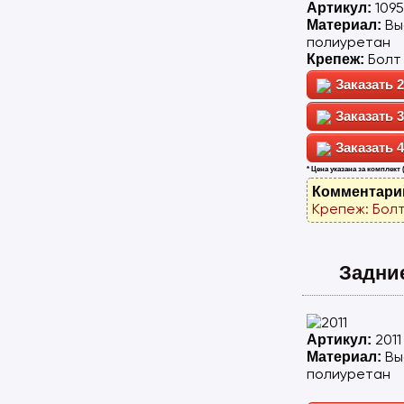
109
Артикул:
Вы
Материал:
полиуретан
Болт
Крепеж:
2
3
4
* Цена указана за комплект 
Комментари
Крепеж: Болт
Задни
2011
Артикул:
Вы
Материал:
полиуретан