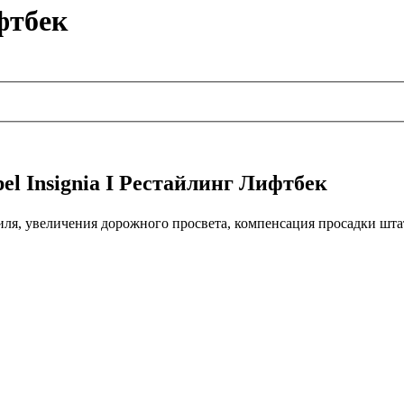
фтбек
l Insignia I Рестайлинг Лифтбек
иля, увеличения дорожного просвета, компенсация просадки шт