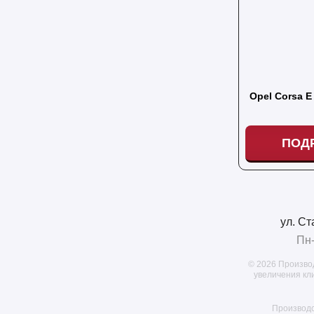
Opel Corsa E
ПОД
ул. Ст
Пн-
© 2026 Произво
увеличения кл
Производс