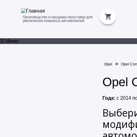
Производство и продажа проставок для
увеличения клиренса автомобилей
☰ Меню
»
Opel
Opel Cor
Opel 
Года:
с
2014
п
Выбер
модиф
автомо