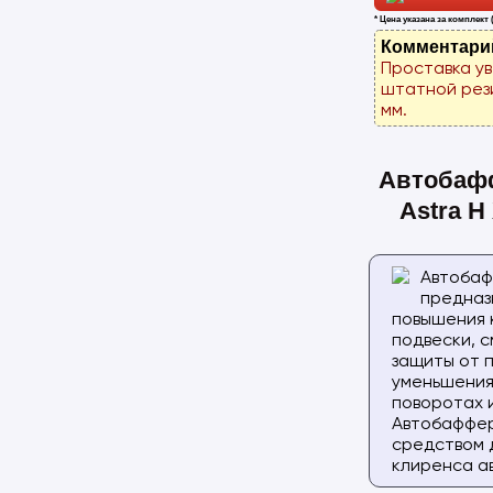
* Цена указана за комплект 
Комментари
Проставка у
штатной рез
мм.
Автобаф
Astra H
Автоба
предназ
повышения
подвески, с
защиты от 
уменьшения
поворотах 
Автобаффер
средством 
клиренса а