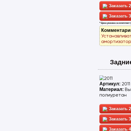
2
3
* Цена указана за комплект 
Комментари
Устанавлива
амортизатор
Задни
2011
Артикул:
Вы
Материал:
полиуретан
2
3
4