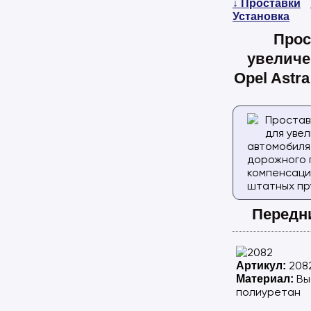
↓ Проставки
Установка
Прос
увеличе
Opel Astra
Простав
для уве
автомобиля
дорожного 
компенсаци
штатных пр
Передн
208
Артикул:
Вы
Материал:
полиуретан