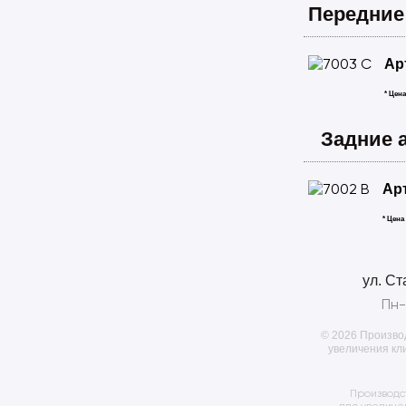
Передние
Ар
* Цен
Задние 
Ар
* Цена
ул. Ст
Пн-
© 2026 Произво
увеличения кл
Производс