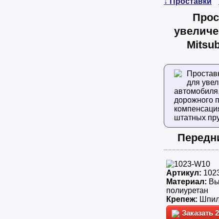
↓ Проставки
Прос
увеличе
Mitsub
Простав
для уве
автомобиля
дорожного п
компенсаци
штатных пр
Передн
Артикул:
102
Материал:
Вы
полиуретан
Крепеж:
Шпил
2