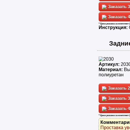
3
4
* Цена указана за комплект 
Инструкция:
Задни
Артикул:
203
Материал:
Вы
полиуретан
2
3
4
* Цена указана за комплект 
Комментари
Проставка ув