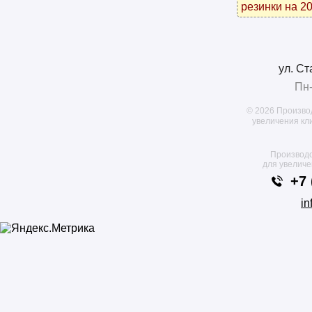
резинки на 20
ул. Ст
Пн-
© 2026 Произво
увеличения кл
Производс
для увелич
+7 
in