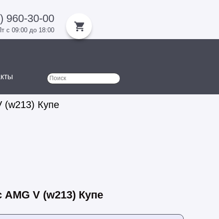
) 960-30-00
т с 09:00 до 18:00
акты
Поиск
Форма поиска
 (w213) Купе
 AMG V (w213) Купе