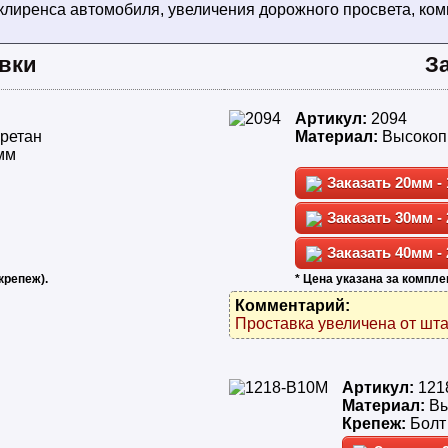
клиренса автомобиля, увеличения дорожного просвета, ко
вки
З
Артикул:
2094
ретан
Материал:
Высокоп
мм
20мм - 
30мм - 
40мм - 
крепеж).
* Цена указана за комплек
Комментарий:
Проставка увеличена от шта
Артикул:
121
Материал:
Вы
Крепеж:
Болт