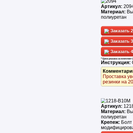
Артикул:
209
Материал:
Вы
полиуретан
2
3
4
* Цена указана за комплект 
Инструкция:
Комментари
Проставка ув
резинки на 20
Артикул:
121
Материал:
Вы
полиуретан
Крепеж:
Болт
модифициров