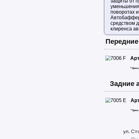
защиты от п
уменьшения
поворотах и
Автобаффер
средством 
клиренса ав
Передние
Ар
* Цена
Задние 
Ар
* Цена
ул. Ст