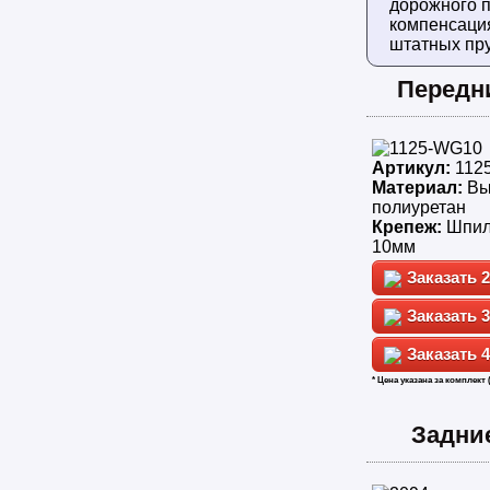
дорожного п
компенсаци
штатных пр
Передн
Артикул:
112
Материал:
Вы
полиуретан
Крепеж:
Шпиль
10мм
2
3
4
* Цена указана за комплект 
Задни