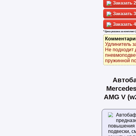
2
3
4
* Цена указана за комплект 
Комментари
Удлинитель з
Не подходит 
пневмоподвес
пружинной по
Автоб
Mercedes
AMG V (w
Автоба
предназ
повышения
подвески, с