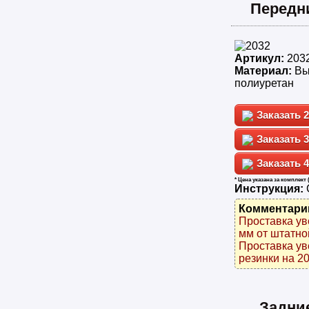
Передн
Артикул:
203
Материал:
Вы
полиуретан
2
3
4
* Цена указана за комплект 
Инструкция:
Комментари
Проставка ув
мм от штатно
Проставка ув
резинки на 20
Задни