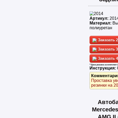
Артикул:
201
Материал:
Вы
полиуретан
2
3
4
* Цена указана за комплект 
Инструкция:
Комментари
Проставка ув
резинки на 20
Автоб
Mercedes
AMG II 