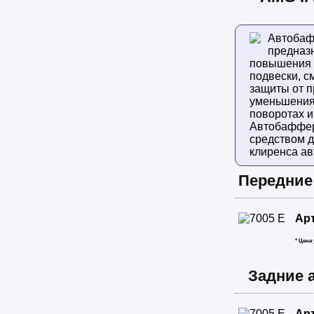
Автоба
предназ
повышения
подвески, с
защиты от п
уменьшения
поворотах и
Автобаффер
средством 
клиренса ав
Передние
Ар
* Цена
Задние 
Ар