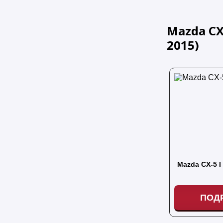
Mazda CX-
2015
)
Mazda CX-5 I
ПОД