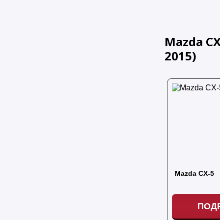
Mazda CX
2015
)
Mazda CX-5
ПОД