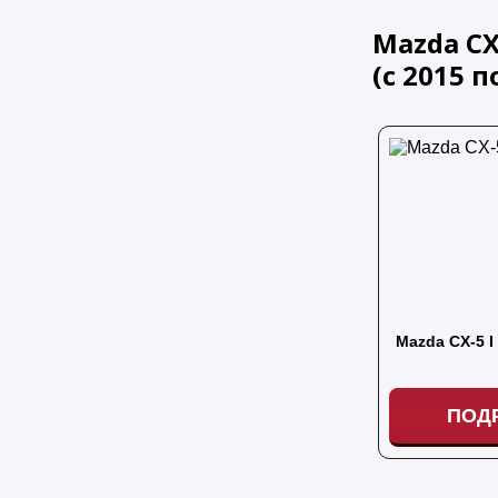
Mazda CX
(
с
2015
п
Mazda CX-5 I
ПОД