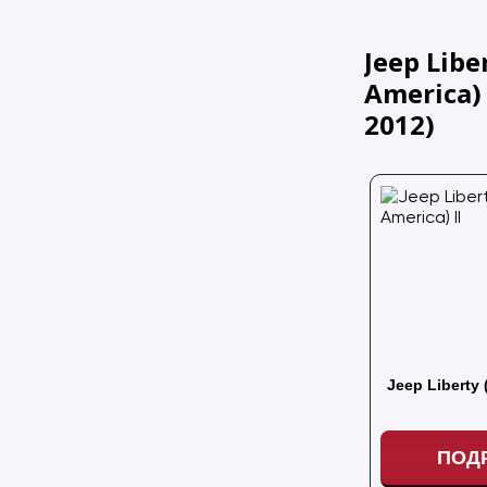
Jeep Libe
America) I
2012
)
Jeep Liberty 
ПОД