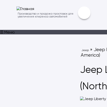
Производство и продажа проставок для
увеличения клиренса автомобилей
☰ Меню
» Jeep L
Jeep
America)
Jeep 
(Nort