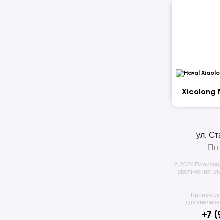
Xiaolong
ул. Ст
Пн-
© 2026 Произво
увеличения кл
Производс
для увелич
+7 