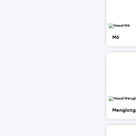
M6
Menglong