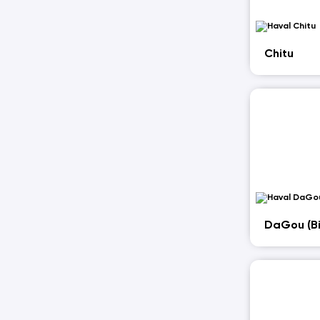
Chitu
DaGou (B