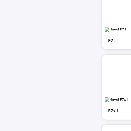
F7 I
F7x I