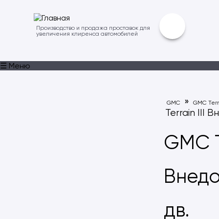
Производство и продажа проставок для
увеличения клиренса автомобилей
☰ Меню
»
GMC
GMC Terr
Terrain III 
GMC Te
Внедо
дв.