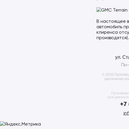
В настоящее 
автомобиль пр
клиренса отсу
производятся).
ул. Ст
Пн-
© 2026 Произво
увеличения кл
Производс
для увеличе
+7 
in