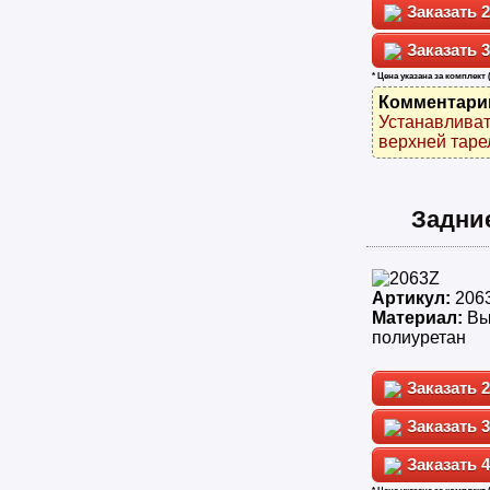
2
3
* Цена указана за комплект 
Комментари
Устанавливат
верхней таре
Задни
Артикул:
206
Материал:
Вы
полиуретан
2
3
4