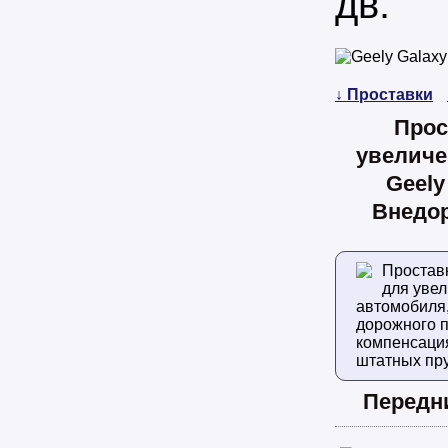
дв.
↓ Проставки
Прос
увеличе
Geely
Внедор
Простав
для уве
автомобиля
дорожного п
компенсаци
штатных пр
Передн