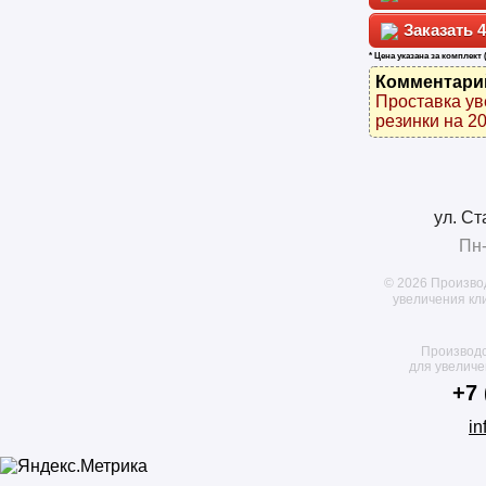
4
* Цена указана за комплект 
Комментари
Проставка ув
резинки на 20
ул. Ст
Пн-
© 2026 Произво
увеличения кл
Производс
для увелич
+7 
in