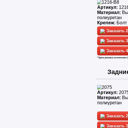
Артикул:
121
Материал:
Вы
полиуретан
Крепеж:
Болт
2
3
4
* Цена указана за комплект 
Задни
Артикул:
207
Материал:
Вы
полиуретан
2
3