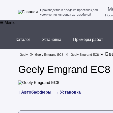
Мо
Производство и продажа проставок для
увеличения клиренса автомобилей
Посм
☰ Меню
Каталог
Установка
Примеры работ
»
»
» Gee
Geely
Geely Emgrand EC8
Geely Emgrand EC8
Geely Emgrand EC8
↓ Автобафферы
→ Установка