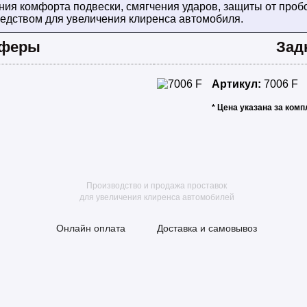
 комфорта подвески, смягчения ударов, защиты от пробо
едством для увеличения клиренса автомобиля.
фферы
Зад
Артикул:
7006 F
* Цена указана за комп
Производство и продажа проставок
для увеличения клиренса автомобилей
Онлайн оплата
Доставка и самовывоз