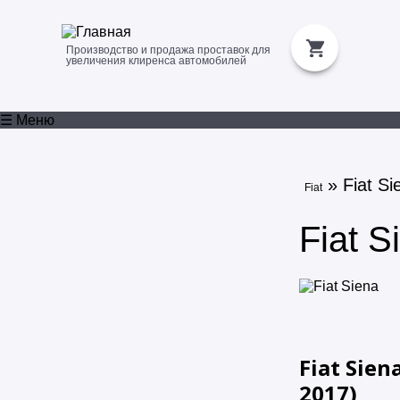
Производство и продажа проставок для
увеличения клиренса автомобилей
☰ Меню
» Fiat Si
Fiat
Fiat S
Fiat Siena
2017
)