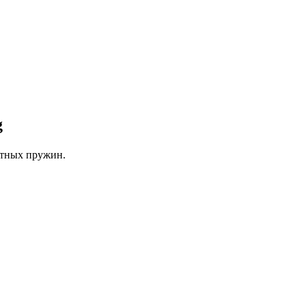
g
атных пружин.