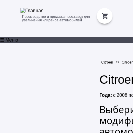
Производство и продажа проставок для
увеличения клиренса автомобилей
☰ Меню
»
Citroen
Citroe
Citroe
Года:
с
2008
п
Выбер
модиф
автомо