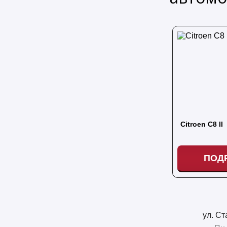
Citroen C8 II
ПОД
ул. Ст