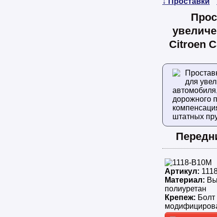
↓ Проставки
Прос
увеличе
Citroen C
Простав
для уве
автомобиля
дорожного п
компенсаци
штатных пр
Передн
Артикул:
111
Материал:
Вы
полиуретан
Крепеж:
Болт
модифициров