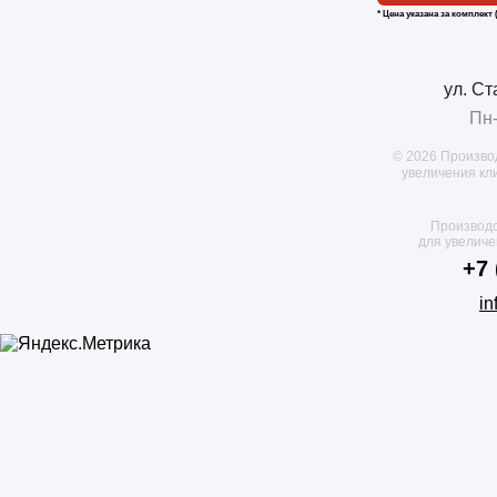
* Цена указана за комплект 
ул. Ст
Пн-
© 2026 Произво
увеличения кл
Производс
для увелич
+7 
in