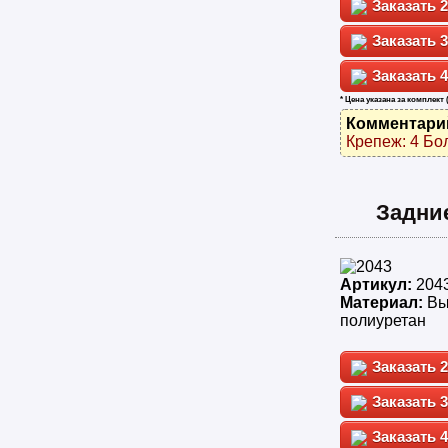
2
3
4
* Цена указана за комплект 
Комментари
Крепеж: 4 Бо
Задни
Артикул:
204
Материал:
Вы
полиуретан
2
3
4