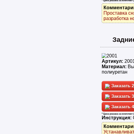
* Цена указана за комплект 
Комментари
Проставка сн
разработка н
Задни
Артикул:
200
Материал:
Вы
полиуретан
2
3
4
* Цена указана за комплект 
Инструкция:
Комментари
Устанавливат