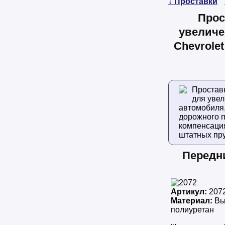
↓ Проставки
Прос
увеличе
Chevrolet
Простав
для уве
автомобиля
дорожного п
компенсаци
штатных пр
Передн
Артикул:
207
Материал:
Вы
полиуретан