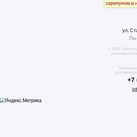
скрипуном в 
ул. Ст
Пн-
© 2026 Произво
увеличения кл
Производс
для увелич
+7 
in