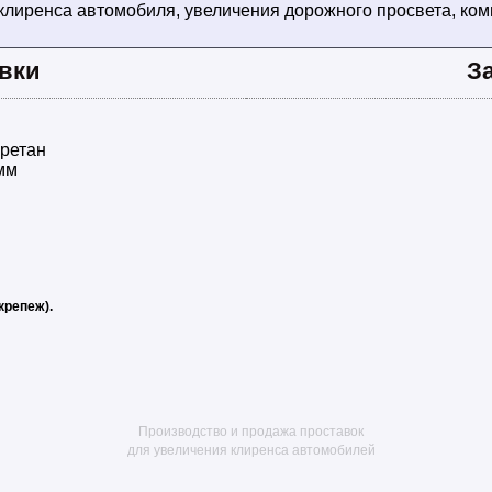
клиренса автомобиля, увеличения дорожного просвета, ко
вки
З
ретан
мм
крепеж).
Производство и продажа проставок
для увеличения клиренса автомобилей