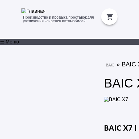
Производство и продажа проставок для
увеличения клиренса автомобилей
☰ Меню
» BAIC 
BAIC
BAIC 
BAIC X7 I 