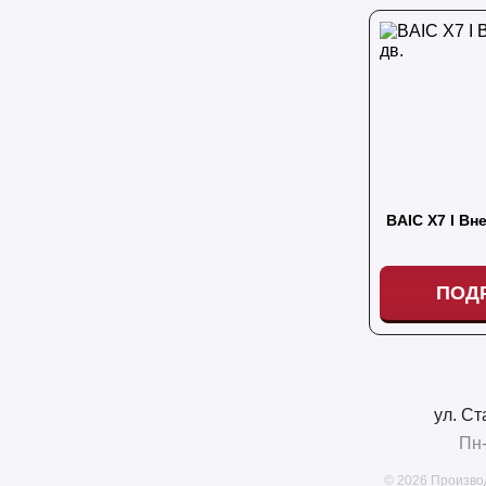
BAIC X7 I Вн
ПОД
ул. Ст
Пн-
© 2026 Произво