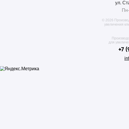
ул. Ст
Пн-
© 2026 Произво
увеличения кл
Производс
для увелич
+7 
in