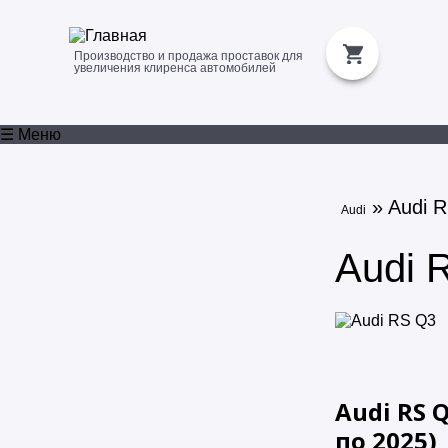
Производство и продажа проставок для
увеличения клиренса автомобилей
☰ Меню
» Audi 
Audi
Audi 
Audi RS Q3
по
2025
)