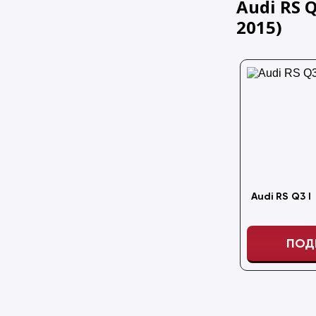
Audi RS Q3
2015
)
Audi RS Q3 I
ПОД