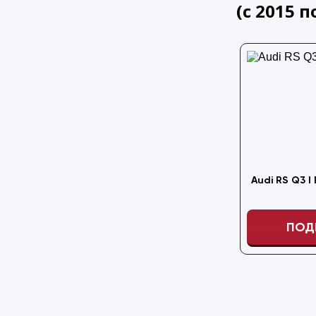
(
с
2015
п
Audi RS Q3 I
ПОД