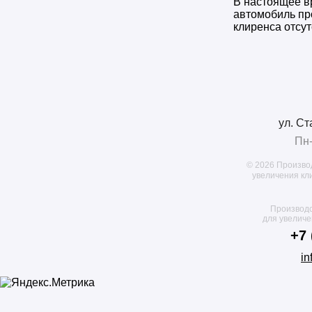
В настоящее в
автомобиль пр
клиренса отсут
ул. Ст
Пн-
© 2026 Произво
увеличения кл
Производс
для увелич
+7 
in